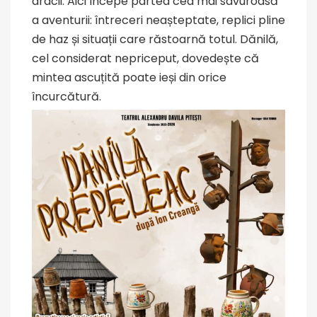
dracii. Aici începe partea cea mai savuroasă
a aventurii: întreceri neașteptate, replici pline
de haz și situații care răstoarnă totul. Dănilă,
cel considerat nepriceput, dovedește că
mintea ascuțită poate ieși din orice
încurcătură.