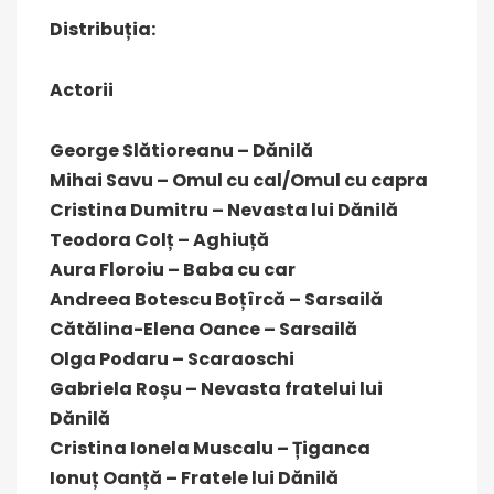
Distribuția:
Actorii
George Slătioreanu – Dănilă
Mihai Savu – Omul cu cal/Omul cu capra
Cristina Dumitru – Nevasta lui Dănilă
Teodora Colț – Aghiuță
Aura Floroiu – Baba cu car
Andreea Botescu Boțîrcă – Sarsailă
Cătălina-Elena Oance – Sarsailă
Olga Podaru – Scaraoschi
Gabriela Roșu – Nevasta fratelui lui
Dănilă
Cristina Ionela Muscalu – Țiganca
Ionuț Oanță – Fratele lui Dănilă