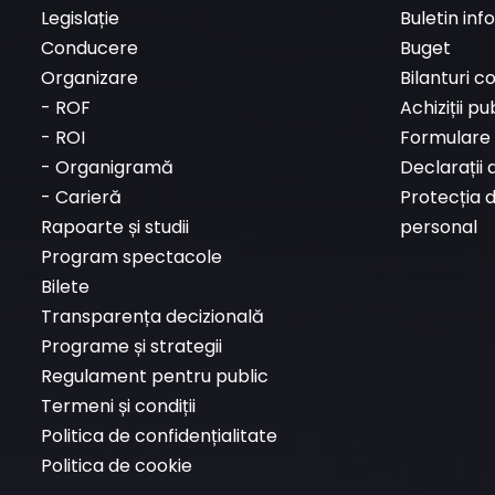
Legislație
Buletin inf
Conducere
Buget
Organizare
Bilanturi c
-
ROF
Achiziții pu
-
ROI
Formulare 
-
Organigramă
Declarații 
-
Carieră
Protecția 
Rapoarte și studii
personal
Program spectacole
Bilete
Transparența decizională
Programe și strategii
Regulament pentru public
Termeni și condiții
Politica de confidențialitate
Politica de cookie