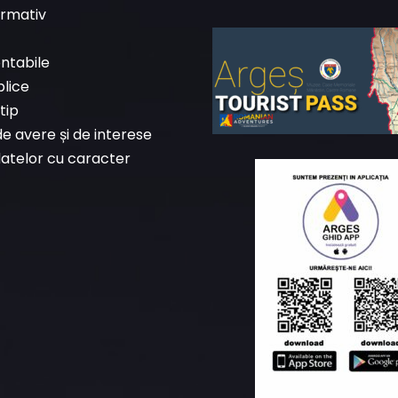
ormativ
ontabile
blice
tip
de avere și de interese
datelor cu caracter