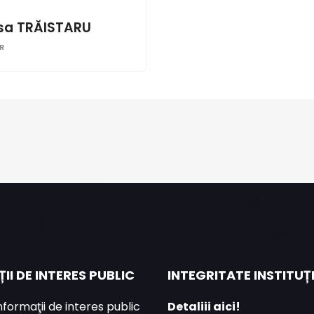
isa TRĂISTARU
R
II DE INTERES PUBLIC
INTEGRITATE INSTITU
informaţii de interes public
Detaliii aici!