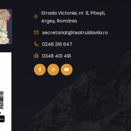
Strada Victoriei, nr. 9, Pitești,
Argeș, România
secretariat@teatruldavila.ro
0248 216 647
0348 401 491