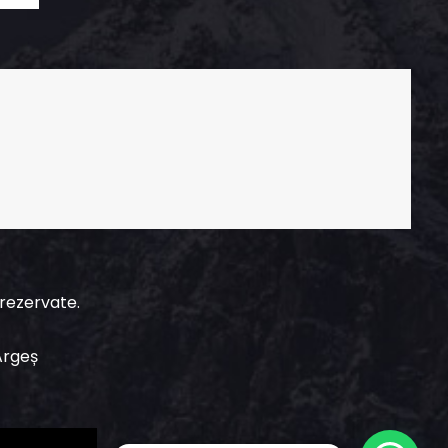
 rezervate.
Argeș