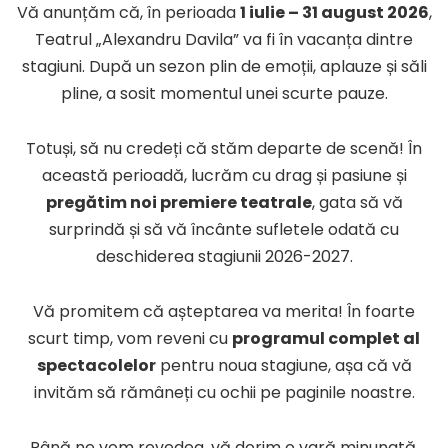
Vă anunțăm că, în perioada
1 iulie – 31 august 2026
,
Teatrul „Alexandru Davila” va fi în vacanța dintre
stagiuni. După un sezon plin de emoții, aplauze și săli
pline, a sosit momentul unei scurte pauze.
Totuși, să nu credeți că stăm departe de scenă! În
această perioadă, lucrăm cu drag și pasiune și
pregătim noi premiere teatrale
, gata să vă
surprindă și să vă încânte sufletele odată cu
deschiderea stagiunii 2026-2027.
Vă promitem că așteptarea va merita! În foarte
scurt timp, vom reveni cu
programul complet al
spectacolelor
pentru noua stagiune, așa că vă
invităm să rămâneți cu ochii pe paginile noastre.
Până ne vom revedea, vă dorim o vară minunată,