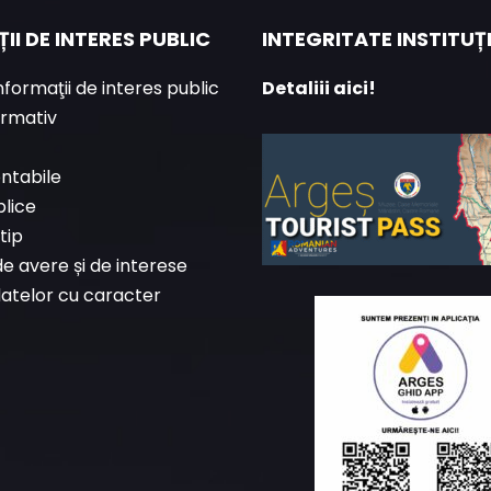
II DE INTERES PUBLIC
INTEGRITATE INSTITU
informaţii de interes public
Detaliii aici!
ormativ
ontabile
blice
tip
de avere și de interese
datelor cu caracter