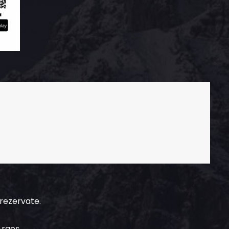
 rezervate.
Argeș