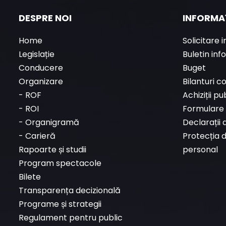
DESPRE NOI
INFORMAȚ
Home
Solicitare 
Legislație
Buletin inf
Conducere
Buget
Organizare
Bilanturi c
-
ROF
Achiziții pu
-
ROI
Formulare 
-
Organigramă
Declarații 
-
Carieră
Protecția 
Rapoarte și studii
personal
Program spectacole
Bilete
Transparența decizională
Programe și strategii
Regulament pentru public