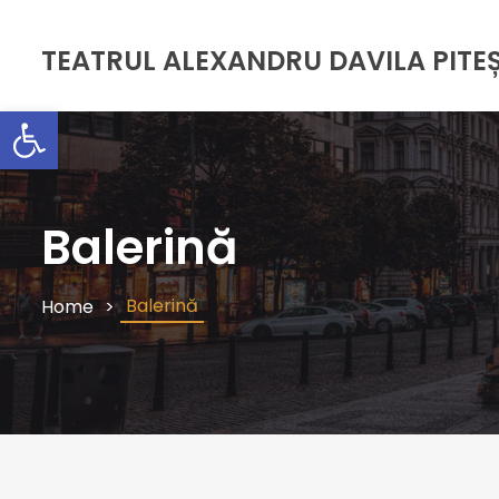
TEATRUL ALEXANDRU DAVILA PITEȘ
Deschide bara de unelte
Balerină
Balerină
Home