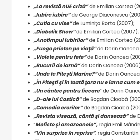
„La revistă nUE criză”
de Emilian Cortea (2
„Iubire iubire”
de George Diaconescu (200
„Cutia cu vise”
de Luminiţa Borta (2007);
„Diabolik Show”
de Emilian Cortea (2007);
„Anotimpul iubirilor”
de Emilian Cortea (2
„Fuego prieten pe viaţă”
de Dorin Oancea 
„Violete pentru fete”
de Dorin Oancea (200
„Bucurii de iarnă”
de Dorin Oancea (2006)
„Unde te Piteşti Marine?”
de Dorin Oancea
„În Piteşti şi în toată ţara nu e iarna cum 
„Un cântec pentru fiecare
” de Dorin Oanc
„D-ale lui Costică”
de Bogdan Cioabă (200
„Comedia erorilor”
de Bogdan Cioabă (200
„Revista visează, cântă şi dansează”
de D
”
Mefisto și amazoanele”
,
regia Emil Mândr
”Vin surprize în reprise”
, regia Constantin