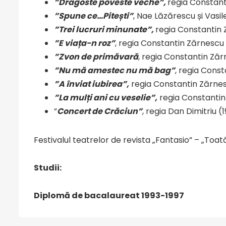
”Dragoste poveste veche”
,
regia Constant
”Spune ce…Pitești”
, Nae Lăzărescu și Vasil
”Trei lucruri minunate”,
regia Constantin 
”E viața-n roz”
, regia Constantin Zărnescu
”Zvon de primăvară
, regia Constantin Ză
”Nu mă amestec nu mă bag”
, regia Const
”A înviat iubirea”,
regia Constantin Zărnes
”La mulți ani cu veselie”,
regia Constantin
”
Concert de Crăciun”
, regia Dan Dimitriu (1
Festivalul teatrelor de revista „Fantasio” – „To
Studii:
Diplomă de bacalaureat 1993-1997