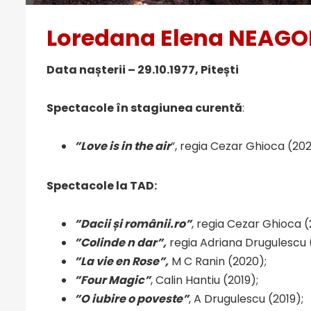
Loredana Elena
NEAGO
Data nașterii – 29.10.1977, Pitești
Spectacole în stagiunea curentă
:
”Love is in the air
”, regia Cezar Ghioca (20
Spectacole la TAD:
”Dacii și românii.ro”
, regia Cezar Ghioca (
”Colinde n dar”,
regia Adriana Drugulescu 
”La vie en Rose”,
M C Ranin (2020);
”Four Magic”
, Calin Hantiu (2019);
”O iubire o poveste”
, A Drugulescu (2019);