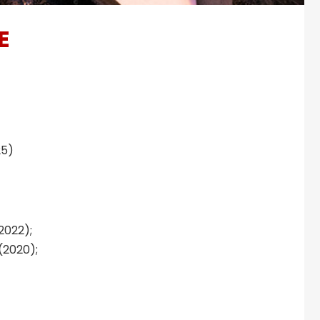
E
25)
2022);
(2020);