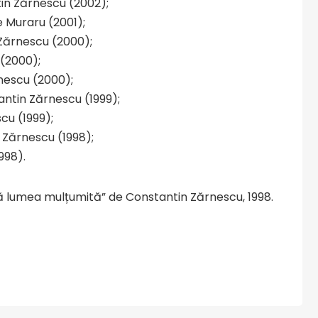
in Zărnescu (2002);
e Muraru (2001);
Zărnescu (2000);
 (2000);
rnescu (2000);
antin Zărnescu (1999);
cu (1999);
 Zărnescu (1998);
998).
ată lumea mulțumită” de Constantin Zărnescu, 1998.