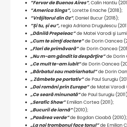
”Fervor de Buenos Aires”
, Calin Hantiu (201
”America Sings”,
Lorette Enache (2018);
”Vrăjitorul din Oz”
, Daniel Bucur (2018);
”Și tu, și eu”
,
regia Adriana Drugulescu (201
„Dănilă Prepeleac”
de Matei Varodi şi Lumi
„Cum te simţi doctore”
de Dorin Oancea (2
„Flori de primăvară”
de Dorin Oancea (201
„Nu m-am gândit la despărţire”
de Dorin 
„Ce mult te-am iubit”
de Dorin Oancea (20
„Bărbatul sau matriarhatul”
de Dorin Oan
„ Zâmbete pe portativ”
de Paul Surugiu (20
„Doi români prin Europa”
de Matei Varodi 
„Ce seară minunată”
de Paul Surugiu (2011)
„Serafic Show”
Emilian Cortea (2011);
„Bucurii de iarnă”
(2010);
„Pasărea verde”
de Bogdan Cioabă (2010);
„La noi trombonul face tonul”
de Emilian C