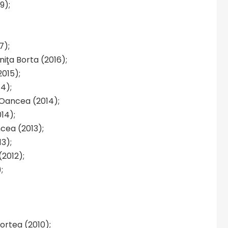
9);
7);
niţa Borta (2016);
015);
4);
Oancea (2014);
14);
cea (2013);
13);
(2012);
;
ortea (2010);