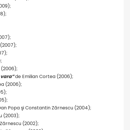
009);
8);
007);
(2007);
7);
;
 (2006);
e vara”
de Emilian Cortea (2006);
ea (2006);
5);
5);
an Popa şi Constantin Zărnescu (2004);
u (2003);
 Zărnescu (2002);