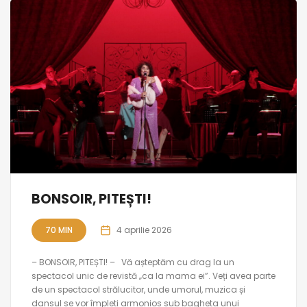
BONSOIR, PITEȘTI!
70 MIN
4 aprilie 2026
– BONSOIR, PITEȘTI! – Vă așteptăm cu drag la un
spectacol unic de revistă „ca la mama ei”. Veți avea parte
de un spectacol strălucitor, unde umorul, muzica și
dansul se vor împleti armonios sub bagheta unui