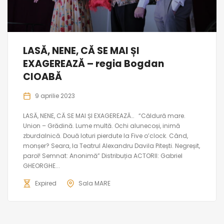
LASĂ, NENE, CĂ SE MAI ȘI
EXAGEREAZĂ – regia Bogdan
CIOABĂ
9 aprilie 2023
LASĂ, NENE, CĂ SE MAI ȘI EXAGEREAZĂ… “Căldură mare.
Union – Grădină. Lume multă. Ochi alunecoși, inimă
zburdalnică. Două loturi pierdute la Five o’clock. Când,
monșer? Seara, la Teatrul Alexandru Davila Pitești. Negreșit,
parol! Semnat: Anonimă” Distribuția ACTORII: Gabriel
GHEORGHE...
Expired
Sala MARE