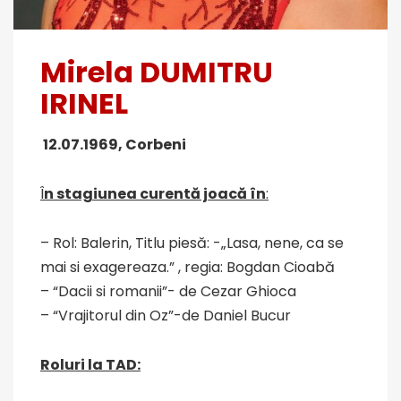
Mirela
DUMITRU
IRINEL
12.07.1969, Corbeni
Î
n stagiunea curentă joacă în
:
– Rol: Balerin, Titlu piesă: -„Lasa, nene, ca se
mai si exagereaza.” , regia: Bogdan Cioabă
– “Dacii si romanii”- de Cezar Ghioca
– “Vrajitorul din Oz”-de Daniel Bucur
Roluri la
TAD
: