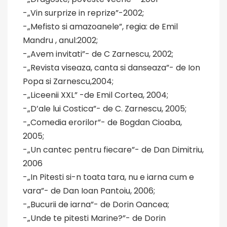
-„Vin surprize in reprize”-2002;
-„Mefisto si amazoanele”, regia: de Emil
Mandru , anul:2002;
-„Avem invitati”- de C Zarnescu, 2002;
-„Revista viseaza, canta si danseaza”- de Ion
Popa si Zarnescu,2004;
-„Liceenii XXL” -de Emil Cortea, 2004;
-„D’ale lui Costica”- de C. Zarnescu, 2005;
-„Comedia erorilor”- de Bogdan Cioaba,
2005;
-„Un cantec pentru fiecare”- de Dan Dimitriu,
2006
-„In Pitesti si-n toata tara, nu e iarna cum e
vara”- de Dan Ioan Pantoiu, 2006;
-„Bucurii de iarna”- de Dorin Oancea;
-„Unde te pitesti Marine?”- de Dorin