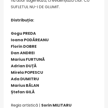
nu doar sugerează, ci evidențiază clar: CU
SUFLETUL NU-I DE GLUMIT.
Distribuția:
Gogu PREDA
Ioana PODĂREANU
Florin DOBRE
Dan ANDREI
Marius FURTUNĂ
Adrian DUȚĂ
Mirela POPESCU
Ada DUMITRU
Marius BĂLAN
Ștefan GILĂ
Regia artistică |
Sorin MILITARU