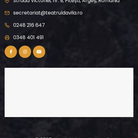
Strada Victoriei, nr. 9, Pitești, Argeș, România
secretariat@teatruldavila.ro
0248 216 647
0348 401 491