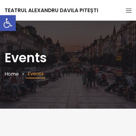
TEATRUL ALEXANDRU DAVILA PITEȘTI
Deschide bara de unelte
Events
Events
Home