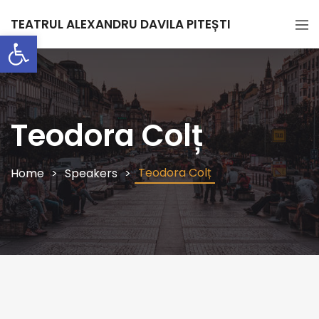
TEATRUL ALEXANDRU DAVILA PITEȘTI
Deschide bara de unelte
Teodora Colț
Teodora Colț
Home
Speakers