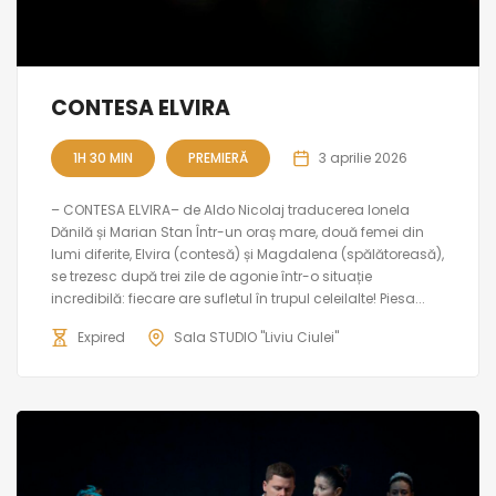
CONTESA ELVIRA
1H 30 MIN
PREMIERĂ
3 aprilie 2026
– CONTESA ELVIRA– de Aldo Nicolaj traducerea Ionela
Dănilă și Marian Stan Într-un oraș mare, două femei din
lumi diferite, Elvira (contesă) și Magdalena (spălătoreasă),
se trezesc după trei zile de agonie într-o situație
incredibilă: fiecare are sufletul în trupul celeilalte! Piesa...
Expired
Sala STUDIO "Liviu Ciulei"