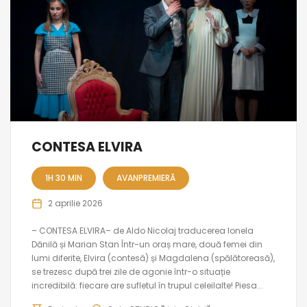
CONTESA ELVIRA
1H 30 MIN
AVANPREMIERĂ
2 aprilie 2026
– CONTESA ELVIRA– de Aldo Nicolaj traducerea Ionela
Dănilă și Marian Stan Într-un oraș mare, două femei din
lumi diferite, Elvira (contesă) și Magdalena (spălătoreasă),
se trezesc după trei zile de agonie într-o situație
incredibilă: fiecare are sufletul în trupul celeilalte! Piesa...