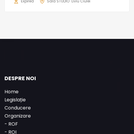
Expired
Sala STUDIO "Liviu Ciulei"
DESPRE NOI
Home
Legislație
Conducere
Organizare
-
ROF
-
ROI