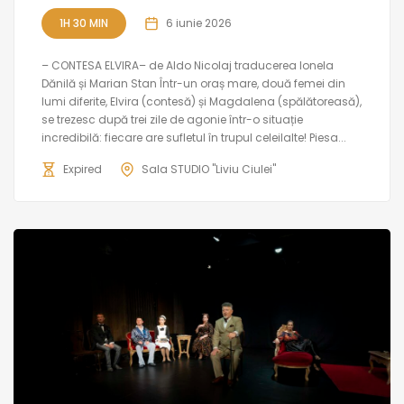
1H 30 MIN
6 iunie 2026
– CONTESA ELVIRA– de Aldo Nicolaj traducerea Ionela
Dănilă și Marian Stan Într-un oraș mare, două femei din
lumi diferite, Elvira (contesă) și Magdalena (spălătoreasă),
se trezesc după trei zile de agonie într-o situație
incredibilă: fiecare are sufletul în trupul celeilalte! Piesa...
Expired
Sala STUDIO "Liviu Ciulei"