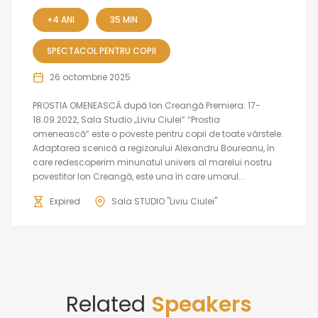
+4 ANI
35 MIN
SPECTACOL PENTRU COPII
26 octombrie 2025
PROSTIA OMENEASCĂ după Ion Creangă Premiera: 17-
18.09.2022, Sala Studio „Liviu Ciulei” “Prostia
omenească” este o poveste pentru copii de toate vârstele.
Adaptarea scenică a regizorului Alexandru Boureanu, în
care redescoperim minunatul univers al marelui nostru
povestitor Ion Creangă, este una în care umorul...
Expired
Sala STUDIO "Liviu Ciulei"
Related
Speakers