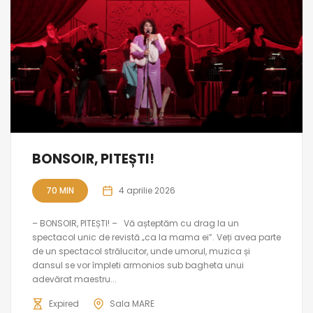
BONSOIR, PITEȘTI!
70 MIN
4 aprilie 2026
– BONSOIR, PITEȘTI! – Vă așteptăm cu drag la un
spectacol unic de revistă „ca la mama ei”. Veți avea parte
de un spectacol strălucitor, unde umorul, muzica și
dansul se vor împleti armonios sub bagheta unui
adevărat maestru...
Expired
Sala MARE