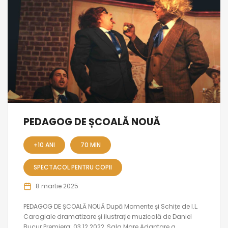
PEDAGOG DE ȘCOALĂ NOUĂ
+10 ANI
70 MIN
SPECTACOL PENTRU COPII
8 martie 2025
PEDAGOG DE ȘCOALĂ NOUĂ După Momente și Schițe de I.L.
Caragiale dramatizare și ilustrație muzicală de Daniel
Bucur Premiera: 03.12.2022, Sala Mare Adaptare a