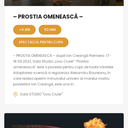
– PROSTIA OMENEASCĂ –
+4 ANI
50 MIN
SPECTACOL PENTRU COPII
– PROSTIA OMENEASCĂ – după Ion Creangă Premiera: 17-
18.09.2022, Sala Studio „Liviu Ciulei” “Prostia
omenească” este o poveste pentru copii de toate vârstele.
Adaptarea scenică a regizorului Alexandru Boureanu, în
care redescoperim minunatul univers al marelui nostru
povestitor Ion Creangă, este una în...
Sala STUDIO "Liviu Ciulei"