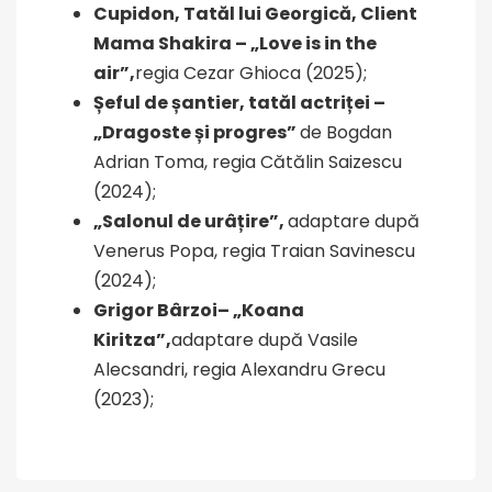
Cupidon, Tatăl lui Georgică, Client
Mama Shakira – „Love is in the
air”,
regia Cezar Ghioca (2025);
Șeful de șantier, tatăl actriței –
„Dragoste și progres”
de Bogdan
Adrian Toma, regia Cătălin Saizescu
(2024);
„Salonul de urâțire”,
adaptare după
Venerus Popa, regia Traian Savinescu
(2024);
Grigor Bârzoi– „Koana
Kiritza”,
adaptare după Vasile
Alecsandri, regia Alexandru Grecu
(2023);