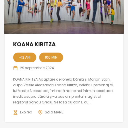
KOANA KIRITZA
+12 ANI
100 MIN
29 septembrie 2024
KOANA KIRITZA Adaptare de Ionela Dănilă și Marian Stan,
după Vasile Alecsandri Koana Kiritza, celebrul personaj al
lui Vasile Alecsandri, îmbracă haine noi într-un spectacol
inedit asupra căruia și-a pus amprenta magistral
regizorul Sandu Grecu. Se lasă cu dans, cu...
Expired
Sala MARE