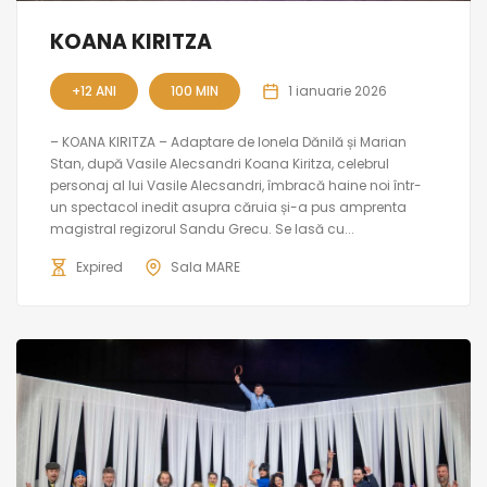
KOANA KIRITZA
+12 ANI
100 MIN
1 ianuarie 2026
– KOANA KIRITZA – Adaptare de Ionela Dănilă și Marian
Stan, după Vasile Alecsandri Koana Kiritza, celebrul
personaj al lui Vasile Alecsandri, îmbracă haine noi într-
un spectacol inedit asupra căruia și-a pus amprenta
magistral regizorul Sandu Grecu. Se lasă cu...
Expired
Sala MARE