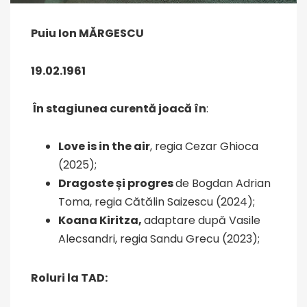
Puiu Ion MĂRGESCU
19.02.1961
În stagiunea curentă joacă în
:
Love is in the air
, regia Cezar Ghioca
(2025);
Dragoste și progres
de Bogdan Adrian
Toma, regia Cătălin Saizescu (2024);
Koana Kiritza,
adaptare după Vasile
Alecsandri, regia Sandu Grecu (2023);
Roluri la TAD: