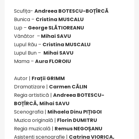
Scufița-
Andreea BOTESCU-BOȚÎRCĂ
Bunica –
Cristina MUSCALU
Lup –
George SLĂTIOREANU
Vânător –
Mihai SAVU
Lupul Rău –
Cristina MUSCALU
Lupul Bun –
Mihai SAVU
Mama –
Aura FLOROIU
Autor |
Frații GRIMM
Dramatizare |
Carmen CĂLIN
Regia artistică |
Andreea BOTESCU-
BOȚÎRCĂ, Mihai SAVU
Scenografia |
Mihaela Dinu PIȚIGOI
Muzica originală |
Florin DUMITRU
Regia muzicală |
Remus NEGOȘANU
Asistenți scenografie |
Catrina VIORICA,