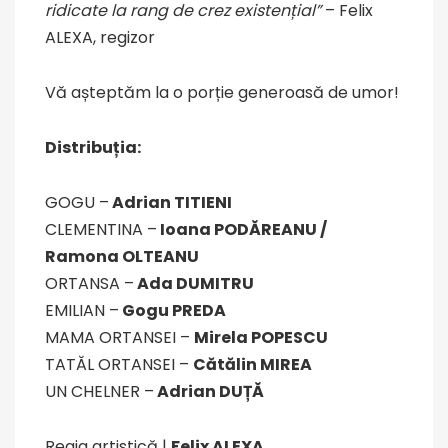
ridicate la rang de crez existențial”
– Felix
ALEXA, regizor
Vă așteptăm la o porție generoasă de umor!
Distribuția:
GOGU –
Adrian TITIENI
CLEMENTINA –
Ioana PODĂREANU /
Ramona OLTEANU
ORTANSA –
Ada DUMITRU
EMILIAN –
Gogu PREDA
MAMA ORTANSEI –
Mirela POPESCU
TATĂL ORTANSEI –
Cătălin MIREA
UN CHELNER –
Adrian DUȚĂ
Regia artistică |
Felix ALEXA