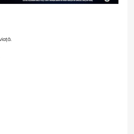
iață.
.