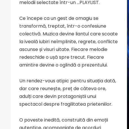
melodii selectate într-un …PLAYLIST.
Ce începe ca un gest de omagiu se
transformă, treptat, într-o confesiune
colectivă. Muzica devine liantul care scoate
la iveală iubiri neîmplinite, regrete, conflicte
ascunse și visuri uitate. Fiecare melodie
redeschide o ușă spre trecut. Fiecare
amintire devine o oglindă a prezentului.
Un rendez-vous atipic pentru situația dată,
dar care reunește, preț de câteva ore,
adulți care devin protagoniștii unui
spectacol despre fragilitatea prieteniilor.
O poveste inedită, construită din emoții
autentice, acompaniate de acorduri