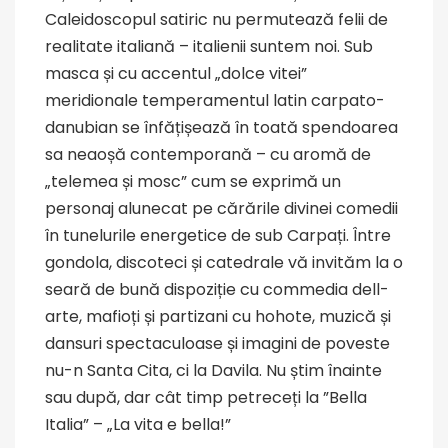
Caleidoscopul satiric nu permutează felii de
realitate italiană – italienii suntem noi. Sub
masca și cu accentul „dolce vitei”
meridionale temperamentul latin carpato-
danubian se înfățișează în toată spendoarea
sa neaoșă contemporană – cu aromă de
„telemea și mosc” cum se exprimă un
personaj alunecat pe cărările divinei comedii
în tunelurile energetice de sub Carpați. Între
gondola, discoteci și catedrale vă invităm la o
seară de bună dispoziție cu commedia dell-
arte, mafioți și partizani cu hohote, muzică și
dansuri spectaculoase și imagini de poveste
nu-n Santa Cita, ci la Davila. Nu știm înainte
sau după, dar cât timp petreceți la ”Bella
Italia” – „La vita e bella!”