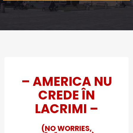
– AMERICA NU
CREDE ÎN
LACRIMI –
(NO WORRIES,