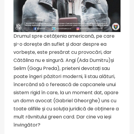
Drumul spre cetățenia americană, pe care
și-o dorește din suflet și doar despre ea
vorbește, este presărat cu provocări, dar
Cătălina nu e singură. Angi (Ada Dumitru)și
Selim (Gogu Preda), prieteni devotați sau
poate îngeri păzitori moderni, îi stau alături,
încercând să o ferească de capcanele unui
sistem rigid în care, la un moment dat, apare
un domn avocat (Gabriel Gheorghe) uns cu
toate alifiile și cu soluția juridică de obținere a
mult râvnitului green card. Dar cine va ieși
învingător?