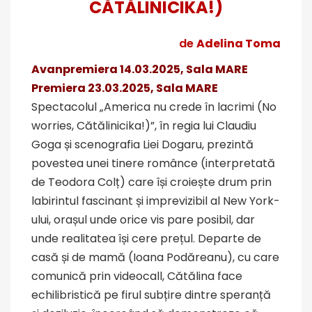
CĂTĂLINICIKA!)
de
Adelina Toma
Avanpremiera 14.03.2025, Sala MARE
Premiera 23.03.2025, Sala MARE
Spectacolul „America nu crede în lacrimi (No
worries, Cătălinicika!)”, în regia lui Claudiu
Goga și scenografia Liei Dogaru, prezintă
povestea unei tinere românce (interpretată
de Teodora Colț) care își croiește drum prin
labirintul fascinant și imprevizibil al New York-
ului, orașul unde orice vis pare posibil, dar
unde realitatea își cere prețul. Departe de
casă și de mamă (Ioana Podăreanu), cu care
comunică prin videocall, Cătălina face
echilibristică pe firul subțire dintre speranță