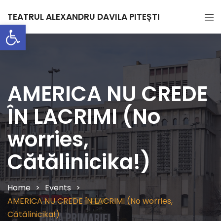
TEATRUL ALEXANDRU DAVILA PITEȘTI
Deschide bara de unelte
AMERICA NU CREDE
ÎN LACRIMI (No
worries,
Cătălinicika!)
Home
Events
AMERICA NU CREDE ÎN LACRIMI (No worries,
Cătălinicika!)