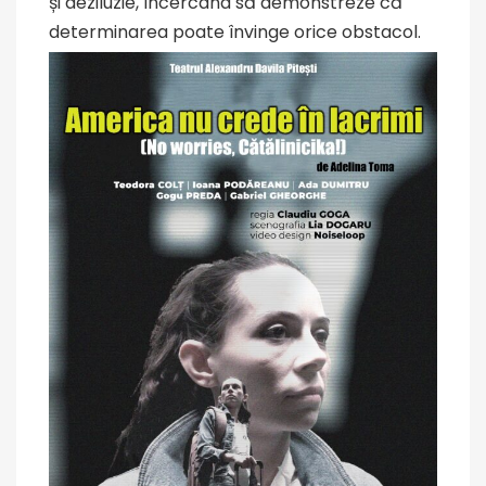
și deziluzie, încercând să demonstreze că
determinarea poate învinge orice obstacol.