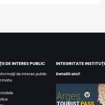
II DE INTERES PUBLIC
INTEGRITATE INSTITU
informaţii de interes public
Detaliii aici!
ormativ
ontabile
blice