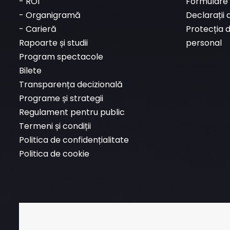
-
ROI
Formulare 
-
Organigramă
Declarații 
-
Carieră
Protecția 
Rapoarte și studii
personal
Program spectacole
Bilete
Transparența decizională
Programe și strategii
Regulament pentru public
Termeni și condiții
Politica de confidențialitate
Politica de cookie