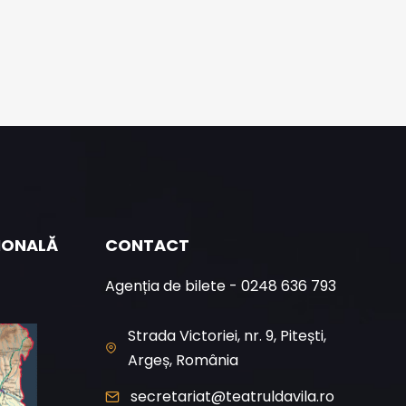
ȚIONALĂ
CONTACT
Agenția de bilete - 0248 636 793
Strada Victoriei, nr. 9, Pitești,
Argeș, România
secretariat@teatruldavila.ro