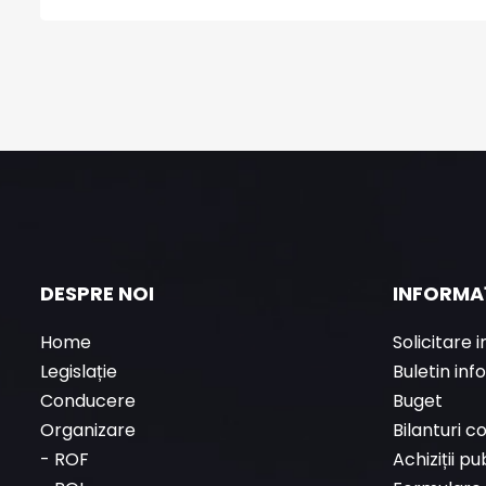
DESPRE NOI
INFORMAȚ
Home
Solicitare 
Legislație
Buletin inf
Conducere
Buget
Organizare
Bilanturi c
-
ROF
Achiziții pu