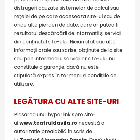
distrugeri cauzate sistemelor de calcul sau
rețelei de pe care acceseaza site-ul sau de
orice alte pierderi de date, care ar putea fi
rezultatul descărcării de informații și servicii
din conținutul site-ului. Niciun sfat sau alte
informații orale sau scrise, obținute de la site
sau prin intermediul serviciilor site-ului nu
constituie o garanție, dacă nu este
stipulată expres în termenii și condițiile de
utilizare.
LEG
Ă
TURA CU ALTE SITE-URI
Plasarea unui hyperlink spre site-
ul
www.teatruldavila.ro
necesită o
autorizație prealabilă în scris de
la
Teatrul Alexandru Davila
. Dacă doriți