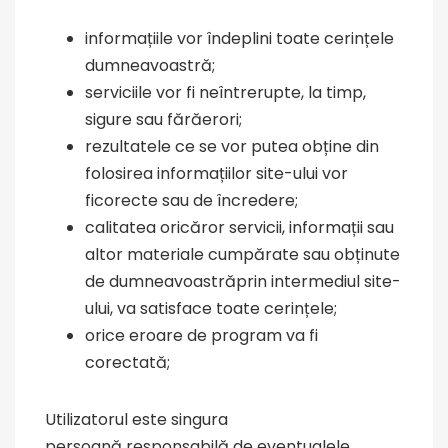
informațiile vor îndeplini toate cerințele
dumneavoastră;
serviciile vor fi neîntrerupte, la timp,
sigure sau fărăerori;
rezultatele ce se vor putea obține din
folosirea informațiilor site-ului vor
ficorecte sau de încredere;
calitatea oricăror servicii, informații sau
altor materiale cumpărate sau obținute
de dumneavoastrăprin intermediul site-
ului, va satisface toate cerințele;
orice eroare de program va fi
corectată;
Utilizatorul este singura
persoană responsabilă de eventualele