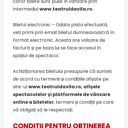
căror bilete sunt puse în vânzare prin
intermediul
www.teatruldavila.ro
.
Biletul electronic – Odata plata efectuată,
veți primi prin email biletul dumneavoastră în
format electronic. Acesta are valoare de
factură și pe baza lui se face accesul în
spațiul de spectacol.
Achiziționarea biletului presupune că sunteți
de acord cu termenii și condițiile afișate pe
site-ul
www.teatruldavila.ro, afi
ș
ele
spectacolelor și platformele de vânzare
online a biletelor
, termeni și condiții pe care
vă obligați să le respectați.
CONDI
Ț
II PENTRU OB
Ț
INEREA