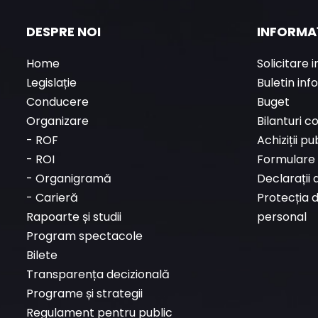
DESPRE NOI
INFORMAȚ
Home
Solicitare 
Legislație
Buletin inf
Conducere
Buget
Organizare
Bilanturi c
-
ROF
Achiziții pu
-
ROI
Formulare 
-
Organigramă
Declarații 
-
Carieră
Protecția 
Rapoarte și studii
personal
Program spectacole
Bilete
Transparența decizională
Programe și strategii
Regulament pentru public