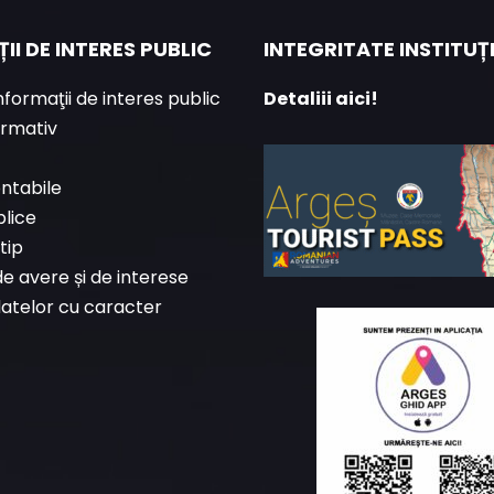
II DE INTERES PUBLIC
INTEGRITATE INSTITU
informaţii de interes public
Detaliii aici!
ormativ
ontabile
blice
tip
de avere și de interese
datelor cu caracter