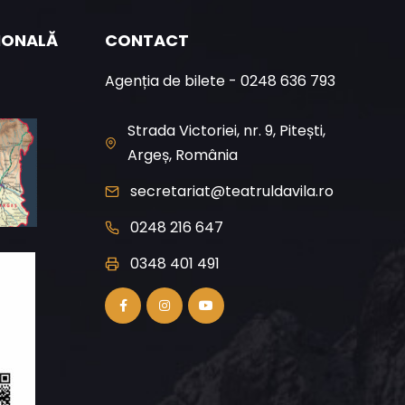
ȚIONALĂ
CONTACT
Agenția de bilete - 0248 636 793
Strada Victoriei, nr. 9, Pitești,
Argeș, România
secretariat@teatruldavila.ro
0248 216 647
0348 401 491