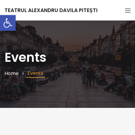
TEATRUL ALEXANDRU DAVILA PITEȘTI
Deschide bara de unelte
Events
Events
Home