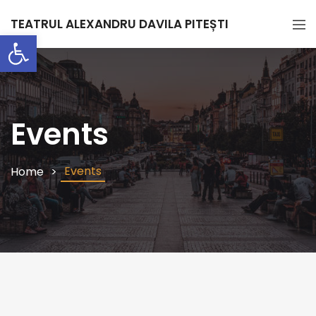
TEATRUL ALEXANDRU DAVILA PITEȘTI
Deschide bara de unelte
Events
Events
Home