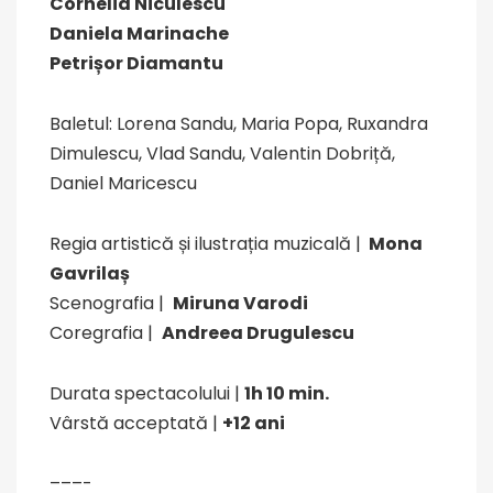
Cornelia Niculescu
Daniela Marinache
Petrișor Diamantu
Baletul: Lorena Sandu, Maria Popa, Ruxandra
Dimulescu, Vlad Sandu, Valentin Dobriță,
Daniel Maricescu
Regia artistică și ilustrația muzicală |
Mona
Gavrilaș
Scenografia |
Miruna Varodi
Coregrafia |
Andreea Drugulescu
Durata spectacolului |
1h 10 min.
Vârstă acceptată |
+12 ani
–––-