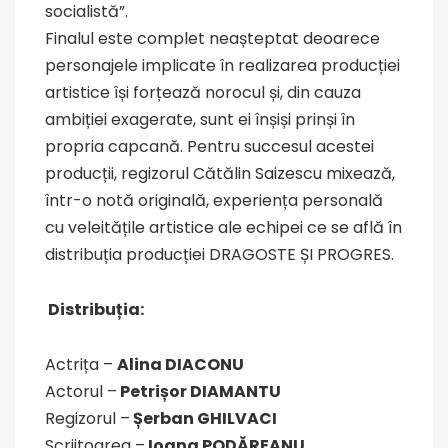
socialistă”.
Finalul este complet neașteptat deoarece
personajele implicate în realizarea producției
artistice își forțează norocul și, din cauza
ambiției exagerate, sunt ei înșiși prinși în
propria capcană. Pentru succesul acestei
producții, regizorul Cătălin Saizescu mixează,
într-o notă originală, experiența personală
cu veleitățile artistice ale echipei ce se află în
distribuția producției DRAGOSTE ȘI PROGRES.
Distribuția:
Actrița –
Alina DIACONU
Actorul –
Petrișor DIAMANTU
Regizorul –
Șerban GHILVACI
Scriitoarea –
Ioana PODĂREANU