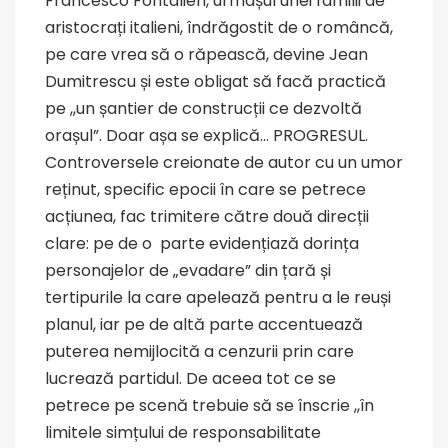
Francesco Fontalieri, urmașul unei familii de
aristocrați italieni, îndrăgostit de o româncă,
pe care vrea să o răpească, devine Jean
Dumitrescu și este obligat să facă practică
pe ,,un șantier de construcții ce dezvoltă
orașul”. Doar așa se explică… PROGRESUL.
Controversele creionate de autor cu un umor
reținut, specific epocii în care se petrece
acțiunea, fac trimitere către două direcții
clare: pe de o parte evidențiază dorința
personajelor de „evadare” din țară și
tertipurile la care apelează pentru a le reuși
planul, iar pe de altă parte accentuează
puterea nemijlocită a cenzurii prin care
lucrează partidul. De aceea tot ce se
petrece pe scenă trebuie să se înscrie ,,în
limitele simțului de responsabilitate