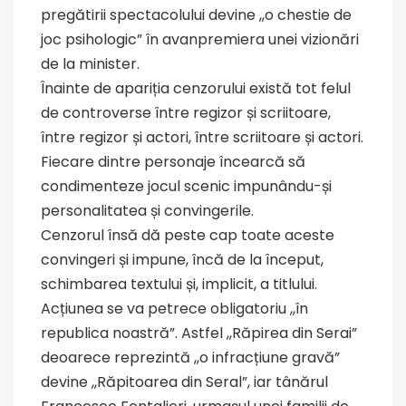
pregătirii spectacolului devine ,,o chestie de
joc psihologic” în avanpremiera unei vizionări
de la minister.
Înainte de apariția cenzorului există tot felul
de controverse între regizor și scriitoare,
între regizor și actori, între scriitoare și actori.
Fiecare dintre personaje încearcă să
condimenteze jocul scenic impunându-și
personalitatea și convingerile.
Cenzorul însă dă peste cap toate aceste
convingeri și impune, încă de la început,
schimbarea textului și, implicit, a titlului.
Acțiunea se va petrece obligatoriu ,,în
republica noastră”. Astfel ,,Răpirea din Serai”
deoarece reprezintă ,,o infracțiune gravă”
devine ,,Răpitoarea din Seral”, iar tânărul